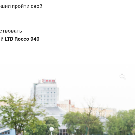
решил пройти свой
аствовать
ый
LTD Rocco 940