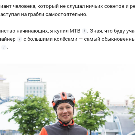
иант человека, который не слушал ничьих советов и 
наступая на грабли самостоятельно.
шинство начинающих, я купил
MTB
. Зная, что буду уч
найнер
с большими колёсами — самый обыкновенн
.