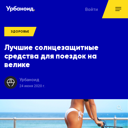
Войти
ЗДОРОВЬЕ
Лучшие солнцезащитные
средства для поездок на
велике
Урбаноид
24 июня 2020 г.