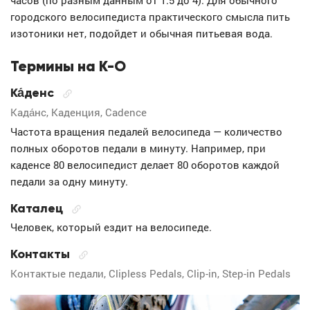
часов (по разным данным от 1.5 до 4). Для обычного
городского велосипедиста практического смысла пить
изотоники нет, подойдет и обычная питьевая вода.
Термины на К-О
Ка́денс
Када́нс, Каденция, Cadence
Частота вращения педалей велосипеда — количество
полных оборотов педали в минуту. Например, при
каденсе 80 велосипедист делает 80 оборотов каждой
педали за одну минуту.
Каталец
Человек, который ездит на велосипеде.
Контакты
Контактые педали, Clipless Pedals, Clip-in, Step-in Pedals