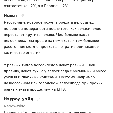
считается как 29'', а в Европе — 28''.
Накат
Расстояние, которое может проехать велосипед
по ровной поверхности после того, как велосипедист
перестанет крутить педали. Чем больше накат
велосипеда, тем проще на нем ехать и тем большее
расстояние можно проехать, потратив одинаковое
количество энергии.
У разных типов велосипедов накат разный — как
правило, накат лучше у велосипеда с большими и более
узкими и гладкими колесами. Поэтому, например,
на шоссейном или городском велосипеде при прочих
равных ехать проще, чем на
MTB
.
Нэрроу-уайд
Narrow-wide
Нэрроу-уайд — звезда с чередующимися узкими