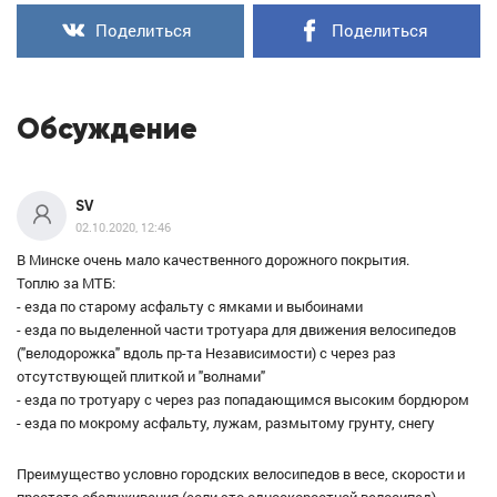
Поделиться
Поделиться
Обсуждение
SV
02.10.2020, 12:46
В Минске очень мало качественного дорожного покрытия.
Топлю за МТБ:
- езда по старому асфальту с ямками и выбоинами
- езда по выделенной части тротуара для движения велосипедов
("велодорожка" вдоль пр-та Независимости) с через раз
отсутствующей плиткой и "волнами"
- езда по тротуару с через раз попадающимся высоким бордюром
- езда по мокрому асфальту, лужам, размытому грунту, снегу
Преимущество условно городских велосипедов в весе, скорости и
простоте обслуживания (если это односкоростной велосипед).