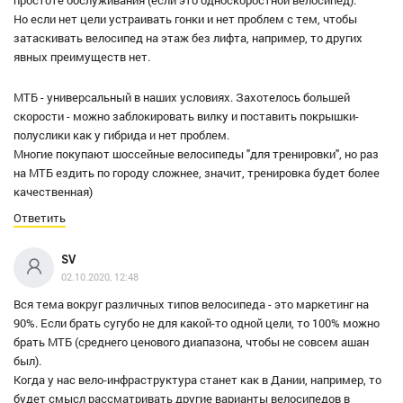
Но если нет цели устраивать гонки и нет проблем с тем, чтобы
затаскивать велосипед на этаж без лифта, например, то других
явных преимуществ нет.
МТБ - универсальный в наших условиях. Захотелось большей
скорости - можно заблокировать вилку и поставить покрышки-
полуслики как у гибрида и нет проблем.
Многие покупают шоссейные велосипеды "для тренировки", но раз
на МТБ ездить по городу сложнее, значит, тренировка будет более
качественная)
Ответить
SV
02.10.2020, 12:48
Вся тема вокруг различных типов велосипеда - это маркетинг на
90%. Если брать сугубо не для какой-то одной цели, то 100% можно
брать МТБ (среднего ценового диапазона, чтобы не совсем ашан
был).
Когда у нас вело-инфраструктура станет как в Дании, например, то
будет смысл рассматривать другие варианты велосипедов в