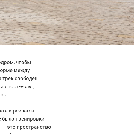
одром, чтобы
 форме между
а трек свободен
и спорт-услуг,
рь.
нга и рекламы
е было тренировки
ы — это пространство