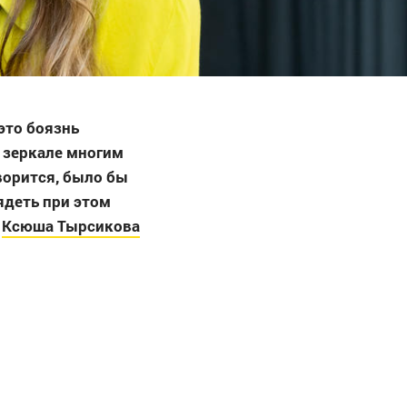
это боязнь
в зеркале многим
ворится, было бы
ядеть при этом
р
Ксюша Тырсикова