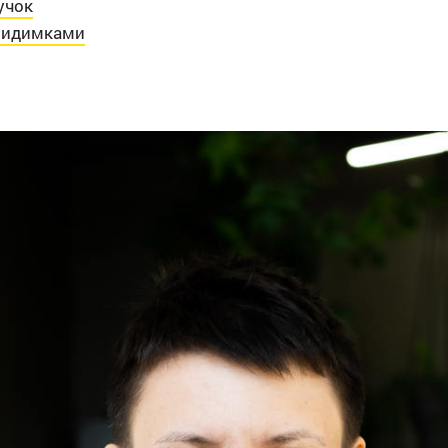
учок
евидимками