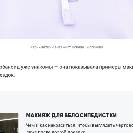
Парикмахер и визажист Ксюша Тырсикова
Урбаноид уже знакомы — она показывала примеры мак
ездок.
МАКИЯЖ ДЛЯ ВЕЛОСИПЕДИСТКИ
Чем и как накраситься, чтобы выглядеть чертов
даже после долгой поездки