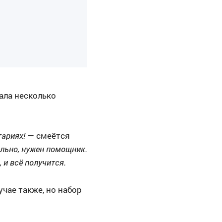
зала несколько
тариях!
— смеётся
льно, нужен помощник.
 и всё получится.
чае также, но набор